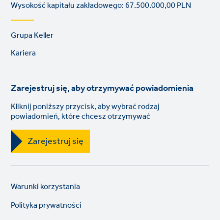
Wysokość kapitału zakładowego: 67.500.000,00 PLN
Footer
Grupa Keller
links
Kariera
Zarejestruj się, aby otrzymywać powiadomienia
Kliknij poniższy przycisk, aby wybrać rodzaj
powiadomień, które chcesz otrzymywać
Zarejestruj się
Legal
So
Warunki korzystania
links
lin
Polityka prywatności