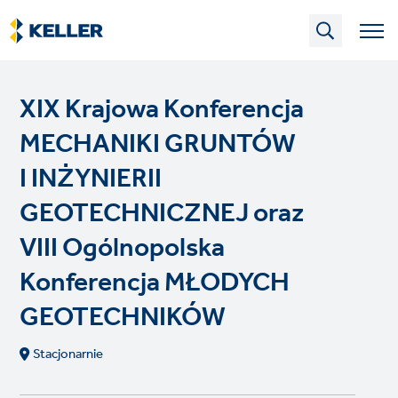
Skip
to
main
content
XIX Krajowa Konferencja
MECHANIKI GRUNTÓW
I INŻYNIERII
GEOTECHNICZNEJ oraz
VIII Ogólnopolska
Konferencja MŁODYCH
GEOTECHNIKÓW
Stacjonarnie