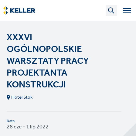
Skip
to
main
content
XXXVI
OGÓLNOPOLSKIE
WARSZTATY PRACY
PROJEKTANTA
KONSTRUKCJI
Hotel Stok
Data
28 cze - 1 lip 2022