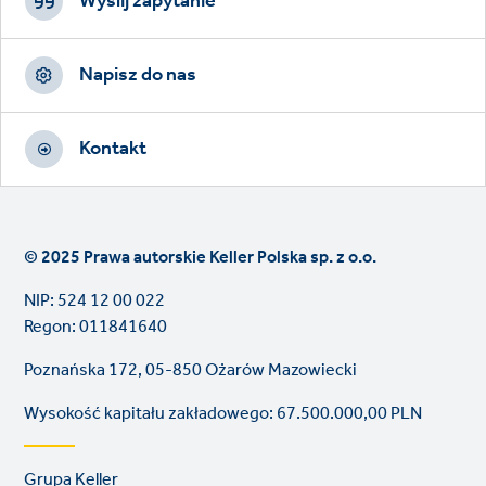
CTAs
Wyślij zapytanie
Napisz do nas
Kontakt
© 2025 Prawa autorskie Keller Polska sp. z o.o.
NIP: 524 12 00 022
Regon: 011841640
Poznańska 172, 05-850 Ożarów Mazowiecki
Wysokość kapitału zakładowego: 67.500.000,00 PLN
Footer
Grupa Keller