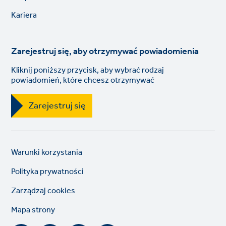
links
Kariera
Zarejestruj się, aby otrzymywać powiadomienia
Kliknij poniższy przycisk, aby wybrać rodzaj
powiadomień, które chcesz otrzymywać
Zarejestruj się
Legal
So
Warunki korzystania
links
lin
Polityka prywatności
Zarządzaj cookies
Mapa strony