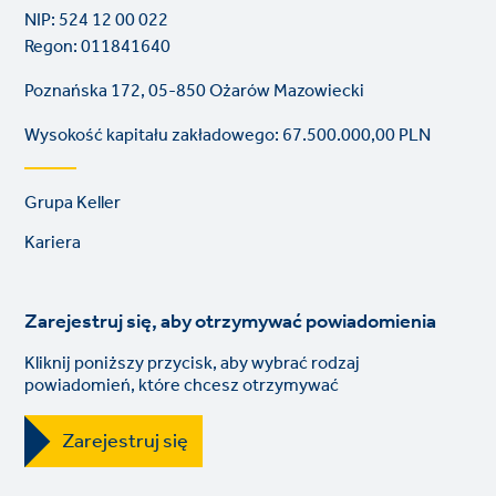
NIP: 524 12 00 022
Regon: 011841640
Poznańska 172, 05-850 Ożarów Mazowiecki
Wysokość kapitału zakładowego: 67.500.000,00 PLN
Footer
Grupa Keller
links
Kariera
Zarejestruj się, aby otrzymywać powiadomienia
Kliknij poniższy przycisk, aby wybrać rodzaj
powiadomień, które chcesz otrzymywać
Zarejestruj się