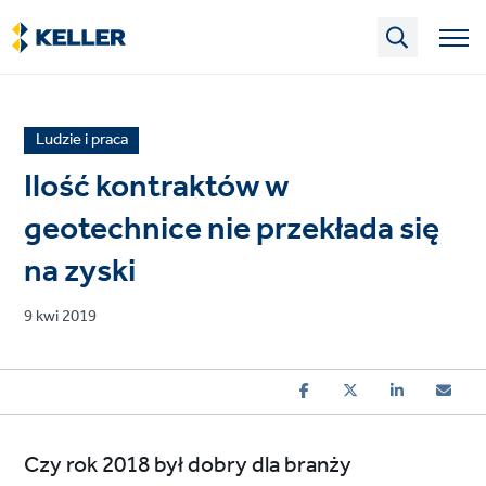
Skip
to
main
content
News
Ludzie i praca
article
Ilość kontraktów w
category
geotechnice nie przekłada się
na zyski
Published
9 kwi 2019
on
Czy rok 2018 był dobry dla branży