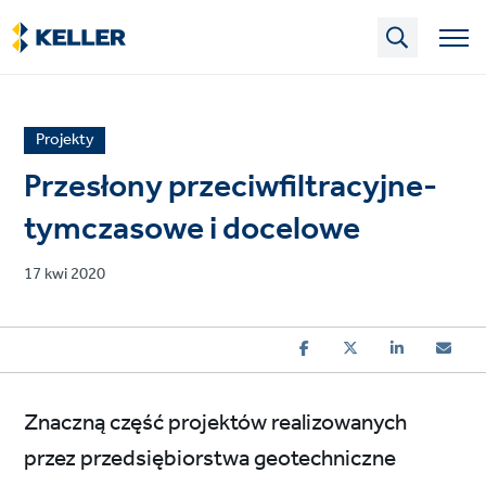
Skip
to
main
content
News
Projekty
article
Przesłony przeciwfiltracyjne-
category
tymczasowe i docelowe
Published
17 kwi 2020
on
Znaczną część projektów realizowanych
przez przedsiębiorstwa geotechniczne