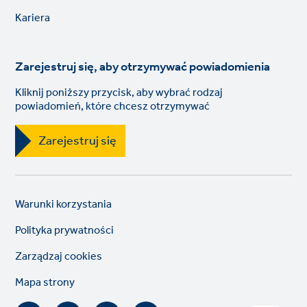
links
Kariera
Zarejestruj się, aby otrzymywać powiadomienia
Kliknij poniższy przycisk, aby wybrać rodzaj
powiadomień, które chcesz otrzymywać
Zarejestruj się
Legal
So
Warunki korzystania
links
lin
Polityka prywatności
Zarządzaj cookies
Mapa strony