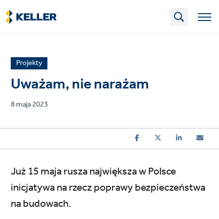
Skip
to
main
content
News
Projekty
article
Uważam, nie narażam
category
Published
8 maja 2023
on
Już 15 maja rusza największa w Polsce
inicjatywa na rzecz poprawy bezpieczeństwa
na budowach.