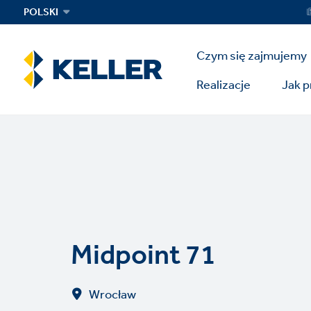
Skip
Ser
POLSKI
Me
to
main
Main
content
Czym się zajmujemy
Menu
Realizacje
Jak 
Midpoint 71
Wrocław