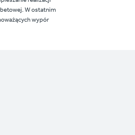
pieszanie realizacji
lbetowej. W ostatnim
wnoważących wypór