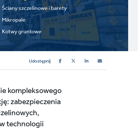
Ściany szczelinowe i barety
Mikropale
Kotwy gruntowe
Udostępnij
enie kompleksowego
ję: zabezpieczenia
czelinowych,
w technologii