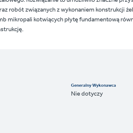
stalowego. Rozwiązanie to umożliwiło znaczne przys
az robót związanych z wykonaniem konstrukcji że
mb mikropali kotwiących płytę fundamentową ró
nstrukcję.
Generalny Wykonawca
Nie dotyczy