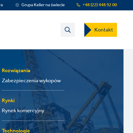
ra
Grupa Keller na świecie
+48 (22) 448 92 00
Contact
Kontakt
US
Dropdown
Menu
Rozwiązania
Zabezpieczenia wykopów
Rynki
Rynek komercyjny
Technologie