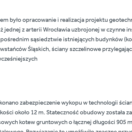
 było opracowanie i realizacja projektu geotech
 jednej z arterii Wrocławia uzbrojonej w czynne in
zpośrednim sąsiedztwie istniejących budynków (k
wstańców Śląskich, ściany szczelinowe przylegając
cześniejszych
onano zabezpieczenie wykopu w technologii ścian
okości około 12 m. Stateczność obudowy została 
owych kotew gruntowych o łącznej długości 905 