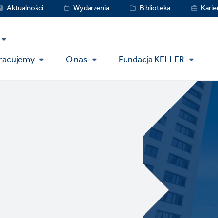
vice
Aktualności
Wydarzenia
Biblioteka
Karie
nu
pracujemy
O nas
Fundacja KELLER