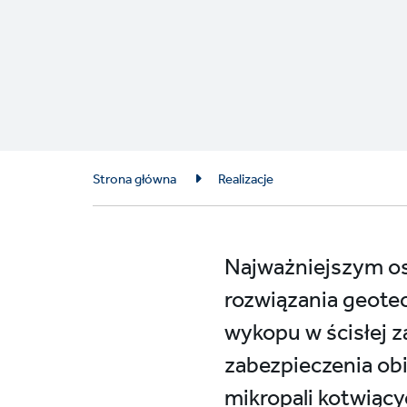
Breadcrumb
Strona główna
Realizacje
Najważniejszym os
rozwiązania geotec
wykopu w ścisłej z
zabezpieczenia ob
mikropali kotwiący